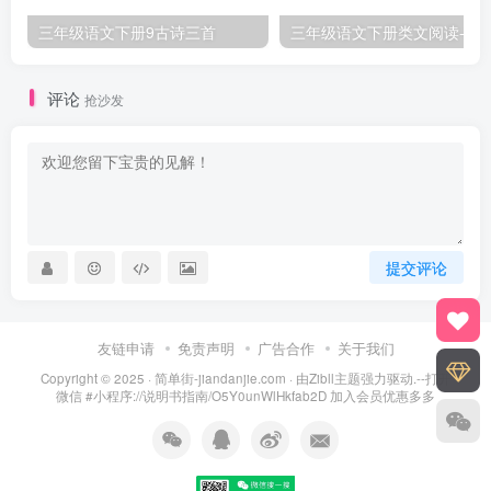
三年级语文下册9古诗三首
三年级语文下册类文阅
评论
抢沙发
提交评论
友链申请
免责声明
广告合作
关于我们
Copyright © 2025 ·
简单街-jiandanjie.com
· 由
Zibll主题
强力驱动.--打开
微信 #小程序://说明书指南/O5Y0unWlHkfab2D 加入会员优惠多多