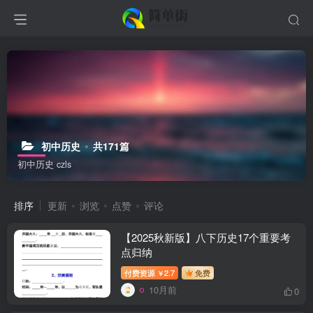
初中历史
共171篇
初中历史 czls
排序
更新
浏览
点赞
评论
【2025秋新版】八下历史17个重要考
点归纳
付费资源
2.7
免费
￥
10月前
0