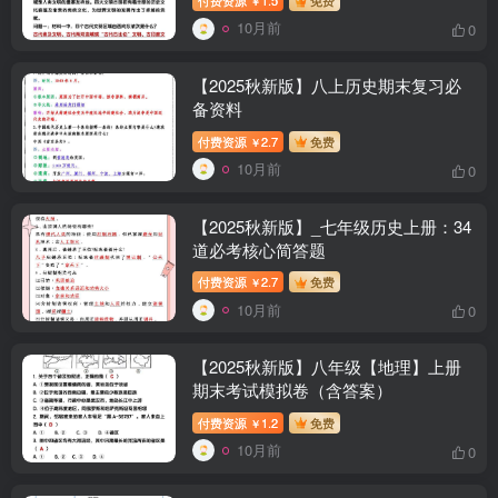
￥
10月前
0
【2025秋新版】八上历史期末复习必
备资料
付费资源
2.7
免费
￥
10月前
0
【2025秋新版】_七年级历史上册：34
道必考核心简答题
付费资源
2.7
免费
￥
10月前
0
【2025秋新版】八年级【地理】上册
期末考试模拟卷（含答案）
付费资源
1.2
免费
￥
10月前
0