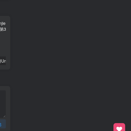
二年级英语上册Unit3习题第3课时（人教版一起点）
三年级英语上册Unit4WeloveanimalsPALettersandsounds练习（人教PEP）
论