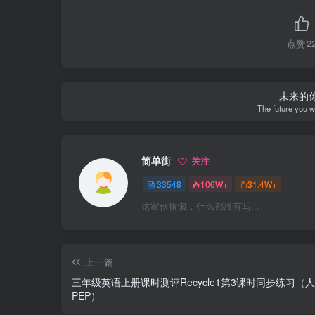
点赞
2
未来的
The future you wi
简单街
关注
33548
106W+
31.4W+
这家伙很懒，什么都没有写...
上一篇
三年级英语上册课时测评Recycle1第3课时同步练习（
PEP）