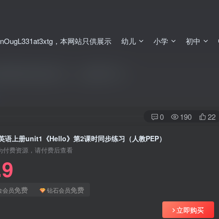
ugL331at3xtg，本网站只供展示
幼儿
小学
初中
》第2课时同步练习（人教PEP）
0
190
22
语上册unit1《Hello》第2课时同步练习（人教PEP）
为付费资源，请付费后查看
.9
免费
免费
金会员
钻石会员
立即购买