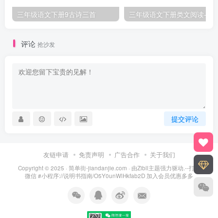
三年级语文下册9古诗三首
三年级语文下册类文阅
评论
抢沙发
提交评论
友链申请
免责声明
广告合作
关于我们
Copyright © 2025 ·
简单街-jiandanjie.com
· 由
Zibll主题
强力驱动.--打开
微信 #小程序://说明书指南/O5Y0unWlHkfab2D 加入会员优惠多多