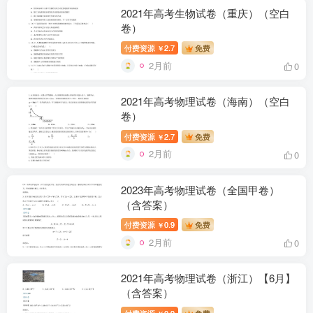
2021年高考生物试卷（重庆）（空白
卷）
付费资源
2.7
免费
￥
2月前
0
2021年高考物理试卷（海南）（空白
卷）
付费资源
2.7
免费
￥
2月前
0
2023年高考物理试卷（全国甲卷）
（含答案）
付费资源
0.9
免费
￥
2月前
0
2021年高考物理试卷（浙江）【6月】
（含答案）
付费资源
0.9
免费