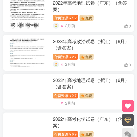
2022年高考地理试卷（广东）（含答
案）
付费资源
1.2
免费
￥
2月前
0
2023年高考政治试卷（浙江）（6月）
（含答案）
付费资源
2.7
免费
￥
2月前
0
2023年高考地理试卷（浙江）（6月）
（含答案）
付费资源
2.7
免费
￥
2月前
0
2022年高考化学试卷（广东）（含答
案）
付费资源
0.9
免费
￥