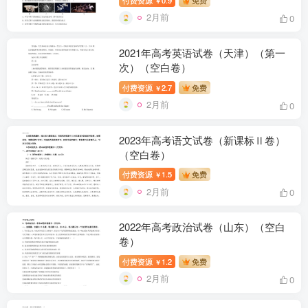
￥
2月前
0
2021年高考英语试卷（天津）（第一
次）（空白卷）
付费资源
2.7
免费
￥
2月前
0
2023年高考语文试卷（新课标Ⅱ卷）
（空白卷）
付费资源
1.5
免费
￥
2月前
0
2022年高考政治试卷（山东）（空白
卷）
付费资源
1.2
免费
￥
2月前
0