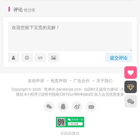
评论
抢沙发
提交评论
友链申请
免责声明
广告合作
关于我们
Copyright © 2025 ·
简单街-jiandanjie.com
· 由
Zibll主题
强力驱动.--打开
微信 #小程序://说明书指南/O5Y0unWlHkfab2D 加入会员优惠多多
扫码加微信