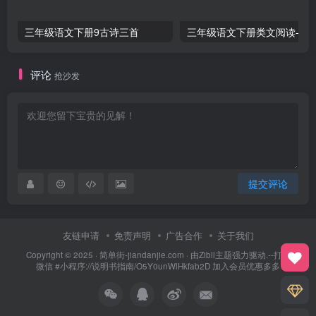
三年级语文下册9古诗三首
三年级语文下册类文阅
评论
抢沙发
提交评论
友链申请
免责声明
广告合作
关于我们
Copyright © 2025 ·
简单街-jiandanjie.com
· 由
Zibll主题
强力驱动.--打开
微信 #小程序://说明书指南/O5Y0unWlHkfab2D 加入会员优惠多多