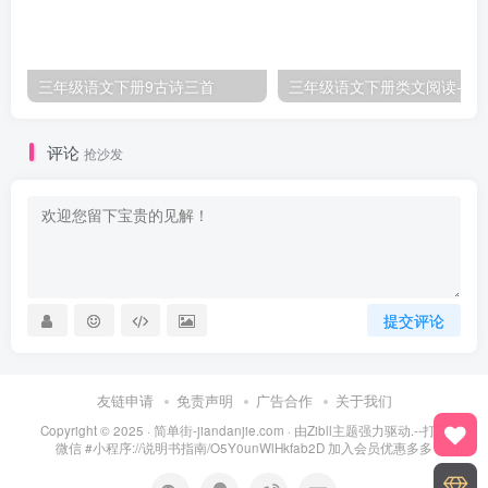
三年级语文下册9古诗三首
三年级语文下册类文阅
评论
抢沙发
提交评论
友链申请
免责声明
广告合作
关于我们
Copyright © 2025 ·
简单街-jiandanjie.com
· 由
Zibll主题
强力驱动.--打开
微信 #小程序://说明书指南/O5Y0unWlHkfab2D 加入会员优惠多多