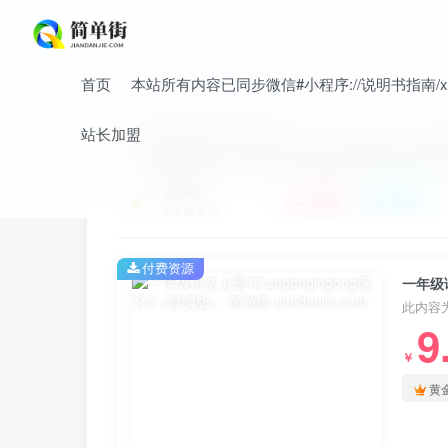
首页
本站所有内容已同步微信#小程序://说明书指南/xnO
首页
小学
小学语文
正文
站长加盟
一年级语文上册13.angenging
简单街
关注
私信
2年前发布
付费资源
一年级语
此内容
9
￥
黄