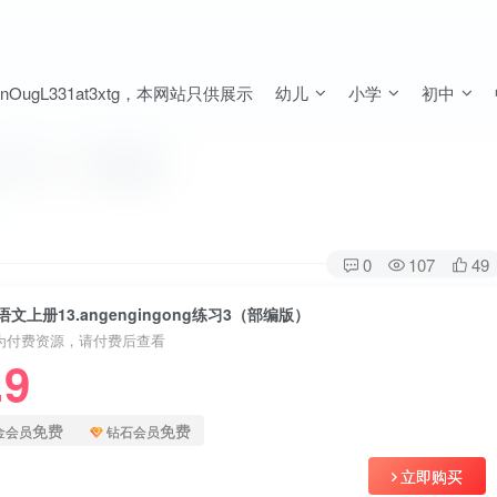
ugL331at3xtg，本网站只供展示
幼儿
小学
初中
ong练习3（部编版）
0
107
49
文上册13.angengingong练习3（部编版）
为付费资源，请付费后查看
.9
免费
免费
金会员
钻石会员
立即购买