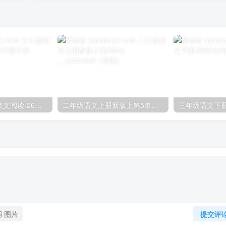
三年级语文下册类文阅读-26方帽子店
二年级语文上册新版上第5单元__extracted（部编）
三年级语文下
图片
提交评