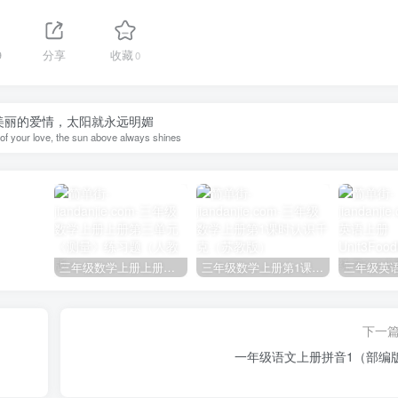
9
分享
收藏
0
美丽的爱情，太阳就永远明媚
of your love, the sun above always shines
三年级数学上册上册第三单元《测量》练习题（人教版）
三年级数学上册第1课时认识千克（苏教版）
下一
一年级语文上册拼音1（部编