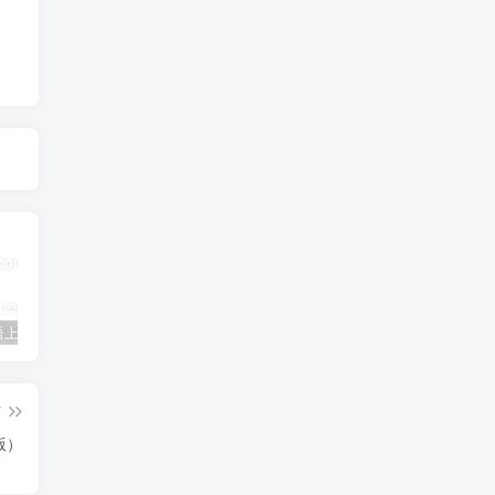
三年级英语上册Unit3FoodLesson2同步练习1（人教版一起点）
三年级语文下册9古诗三首
简单街-说明书指南学科网开放加盟，教育资源超蓝海赛道，做项目不如自己做平台站长加盟
篇
版）