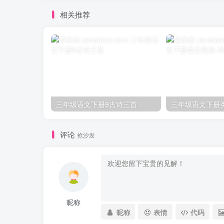
相关推荐
三年级语文下册9古诗三首
评论
抢沙发
昵称
昵称
表情
代码