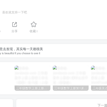
喜欢就支持一下吧
6
分享
收藏
0
意去发现，其实每一天都很美
 is beautiful if you choose to see it
三年级数学上册上册第三单元《测量》练习题（人教版）
三年级数学上册第1课时认识千克（苏教版）
下一