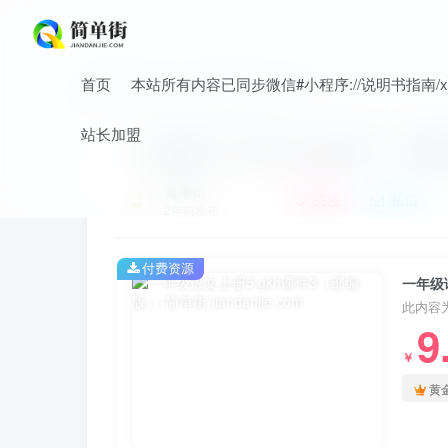
首页
本站所有内容已同步微信#小程序://说明书指南/xnO
首页
小学
小学语文
正文
站长加盟
一年级语文上册5.gkh课件3（部
简单街
关注
私信
2年前发布
付费资源
一年级
此内容
9
￥
黄