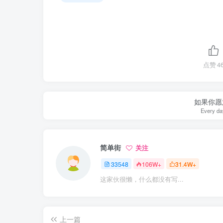
点赞
4
如果你愿
Every day
简单街
关注
33548
106W+
31.4W+
这家伙很懒，什么都没有写...
上一篇