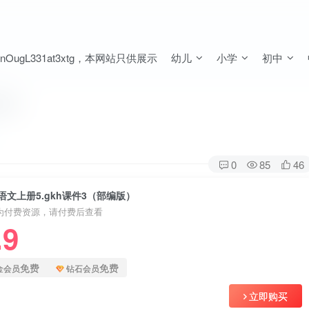
ugL331at3xtg，本网站只供展示
幼儿
小学
初中
编版）
0
85
46
语文上册5.gkh课件3（部编版）
为付费资源，请付费后查看
.9
免费
免费
金会员
钻石会员
立即购买