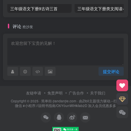
三年级语文下册9古诗三首
三年级语文下册类文阅
评论
抢沙发
提交评论
友链申请
免责声明
广告合作
关于我们
Copyright © 2025 ·
简单街-jiandanjie.com
· 由
Zibll主题
强力驱动.--打开
微信 #小程序://说明书指南/O5Y0unWlHkfab2D 加入会员优惠多多