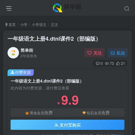
首页
小学
小学语文
正文
一年级语文上册4.dtnl课件2（部编版）
简单街
关注
私信
2年前发布
0
73
21
付费资源
一年级语文上册4.dtnl课件2（部编版）
此内容为付费资源，请付费后查看
9.9
￥
免费
免费
黄金会员
钻石会员
支付宝购买