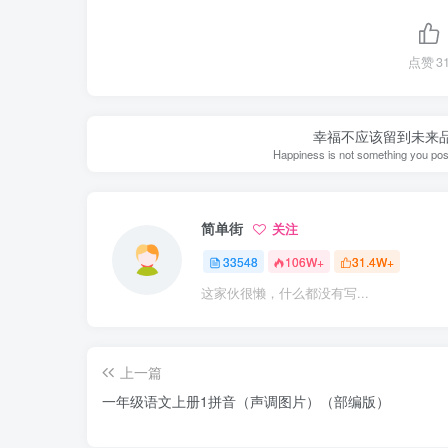
点赞
3
幸福不应该留到未来
Happiness is not something you postp
简单街
关注
33548
106W+
31.4W+
这家伙很懒，什么都没有写...
上一篇
一年级语文上册1拼音（声调图片）（部编版）