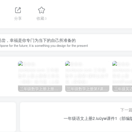
1
分享
收藏
0
品尝，幸福是你专门为当下的自己所准备的
one for the future; it is something you design for the present
三年级数学上册上册第三单元《测量》练习题（人教版）
三年级数学上册第1课时认识千克（苏教版）
下一
一年级语文上册2.iuüyw课件1（部编