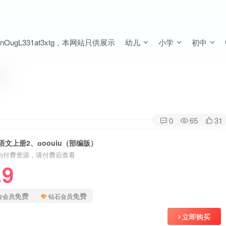
ugL331at3xtg，本网站只供展示
幼儿
小学
初中
编版）
0
65
31
语文上册2、ɑoouiu（部编版）
为付费资源，请付费后查看
.9
免费
免费
金会员
钻石会员
立即购买