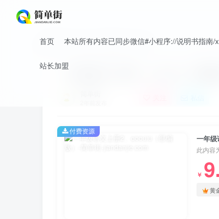
首页
本站所有内容已同步微信#小程序://说明书指南/xnO
首页
小学
小学语文
正文
站长加盟
一年级语文上册2、ɑoouiu（部
简单街
关注
私信
2年前发布
付费资源
一年级
此内容
9
￥
黄