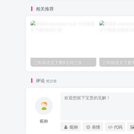
相关推荐
三年级语文下册9古诗三首
评论
抢沙发
昵称
昵称
表情
代码