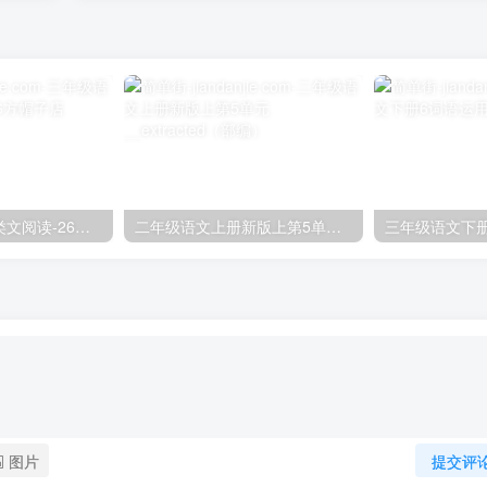
三年级语文下册类文阅读-26方帽子店
二年级语文上册新版上第5单元__extracted（部编）
三年级语文下
图片
提交评