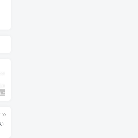
三年级英语上册Unit3FoodLesson2同步练习1（人教版一起点）
三年级语文下册9古诗三首
简单街-说明书指南学科网开放加盟，教育资源超蓝海赛道，做项目不如自己做平台站长加盟
篇
版）