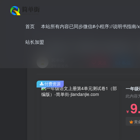
首页
本站所有内容已同步微信#小程序://说明书指南/xnO
首页
小学
小学语文
正文
站长加盟
一年级语文上册第4单元测试卷1
简单街
关注
私信
2年前发布
付费资源
一年级
此内容
9
￥
黄