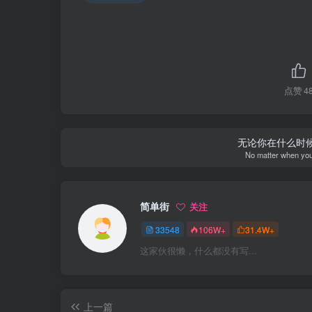
点赞
4
无论你在什么时
No matter when you st
简单街
关注
33548
106W+
31.4W+
这家伙很懒，什么都没有写...
上一篇