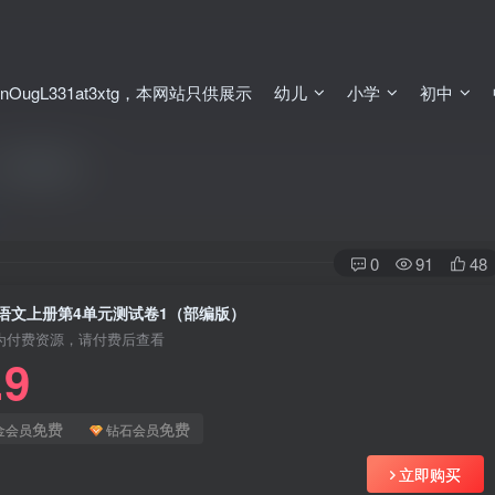
ugL331at3xtg，本网站只供展示
幼儿
小学
初中
（部编版）
0
91
48
语文上册第4单元测试卷1（部编版）
为付费资源，请付费后查看
.9
免费
免费
金会员
钻石会员
立即购买