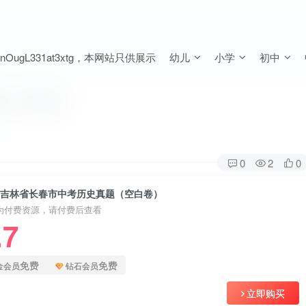
ugL331at3xtg，本网站只供展示
幼儿
小学
初中
题（空白卷）
0
2
0
2年吉林省长春市中考历史真题（空白卷）
为付费资源，请付费后查看
.7
免费
免费
金会员
钻石会员
立即购买