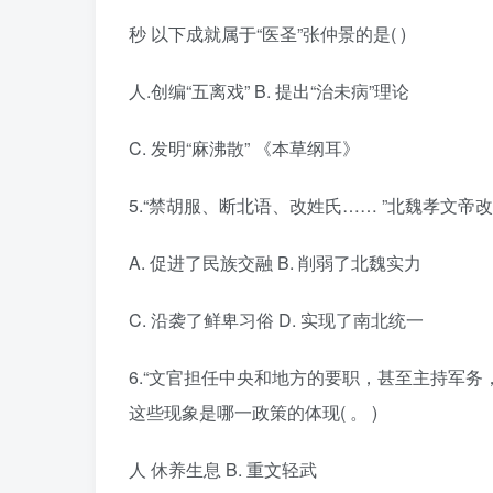
秒 以下成就属于“医圣”张仲景的是( )
人.创编“五离戏” B. 提出“治未病”理论
C. 发明“麻沸散” 《本草纲耳》
5.“禁胡服、断北语、改姓氏…… ”北魏孝文帝改革
A. 促进了民族交融 B. 削弱了北魏实力
C. 沿袭了鲜卑习俗 D. 实现了南北统一
6.“文官担任中央和地方的要职，甚至主持军务
这些现象是哪一政策的体现( 。 )
人 休养生息 B. 重文轻武