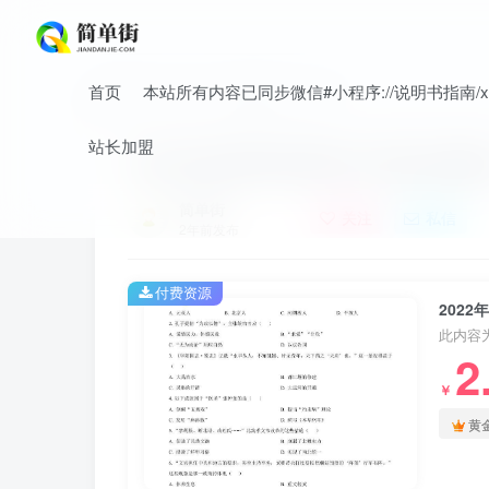
首页
本站所有内容已同步微信#小程序://说明书指南/xnO
首页
中考
中考真题
正文
站长加盟
2022年吉林省长春市中考历史真
简单街
关注
私信
2年前发布
付费资源
202
此内容
2
￥
黄