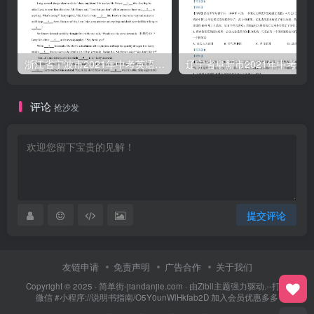
浙江省宁波市2021年中考英语试题（含答案）
评论
抢沙发
提交评论
友链申请
免责声明
广告合作
关于我们
Copyright © 2025 ·
简单街-jiandanjie.com
· 由
Zibll主题
强力驱动.--打开
微信 #小程序://说明书指南/O5Y0unWlHkfab2D 加入会员优惠多多