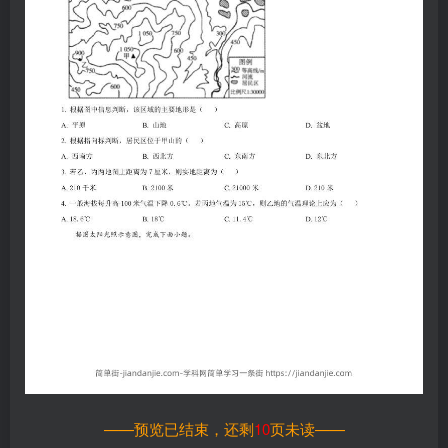
——预览已结束，还剩
10
页未读——