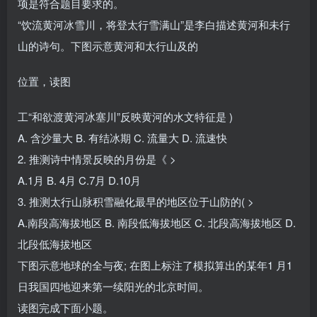
项是符合题目要求的。
“饮流黄河冰雪川，将登太行雪满山”是李白描述黄河和未行
山的诗句。下图示意黄河和太行山及的
位置，读图
工“和欲渡黄河冰塞川”反映黄河的水文特征是 )
A. 含沙量大 B. 有结冰期 C. 流量大 D. 流速快
2. 推测诗中情景反映的月份是《 >
A.1月 B. 4月 C.7月 D.10月
3. 推测太行山脉积雪融化最早的地区位于山防的( >
A.南段高海拔地区 B. 南段低海拔地区 C. 北段高海拔地区 D.
北段低海拔地区
下图示意地球的全与夜; 在图上标注了模拟算出的某年1 月1
日我国四地迎来第一续阳光的北京时间。
读图完成下面小题。