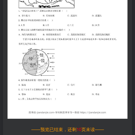
——预览已结束，还剩
10
页未读——