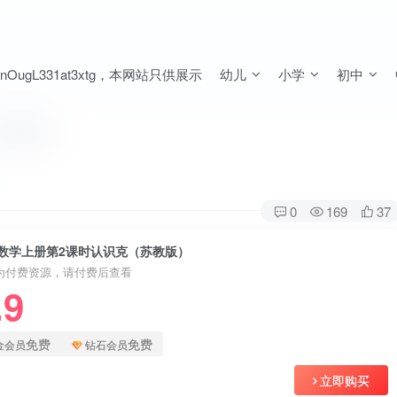
ugL331at3xtg，本网站只供展示
幼儿
小学
初中
苏教版）
0
169
37
数学上册第2课时认识克（苏教版）
为付费资源，请付费后查看
.9
免费
免费
金会员
钻石会员
立即购买