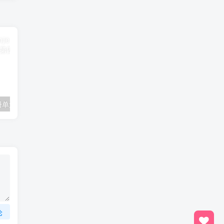
一年级数学下册单元测试-第四单元苏教版1
二年级数学上册第四五单元过关检测（北师大版）
论