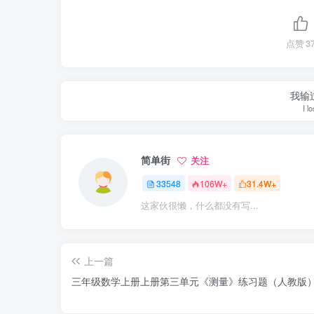
点赞
3
我输
I l
简单街
关注
33548
106W+
31.4W+
这家伙很懒，什么都没有写...
上一篇
三年级数学上册上册第三单元《测量》练习题（人教版