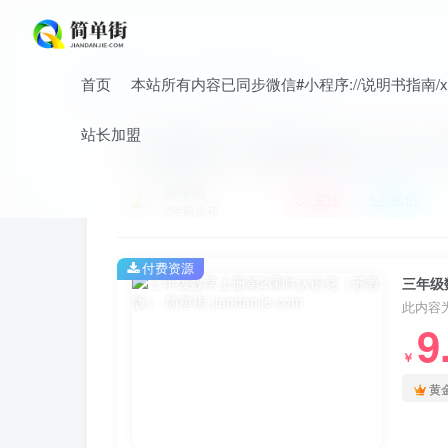
首页
本站所有内容已同步微信#小程序://说明书指南/xnO
首页
小学
小学数学
正文
站长加盟
三年级数学上册第2课时认识克（
简单街
关注
私信
2年前发布
付费资源
三年级
此内容
9
￥
黄