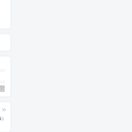
三年级英语上册Unit3FoodLesson2同步练习1（人教版一起点）
三年级语文下册9古诗三首
简单街-说明书指南学科网开放加盟，教育资源超蓝海赛道，做项目不如自己做平台站长加盟
篇
版）