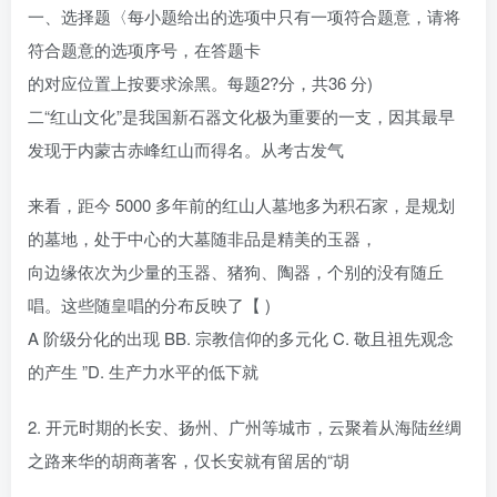
一、选择题〈每小题给出的选项中只有一项符合题意，请将
符合题意的选项序号，在答题卡
的对应位置上按要求涂黑。每题2?分，共36 分)
二“红山文化”是我国新石器文化极为重要的一支，因其最早
发现于内蒙古赤峰红山而得名。从考古发气
来看，距今 5000 多年前的红山人墓地多为积石家，是规划
的墓地，处于中心的大墓随非品是精美的玉器，
向边缘依次为少量的玉器、猪狗、陶器，个别的没有随丘
唱。这些随皇唱的分布反映了【 )
A 阶级分化的出现 BB. 宗教信仰的多元化 C. 敬且祖先观念
的产生 ”D. 生产力水平的低下就
2. 开元时期的长安、扬州、广州等城市，云聚着从海陆丝绸
之路来华的胡商著客，仅长安就有留居的“胡