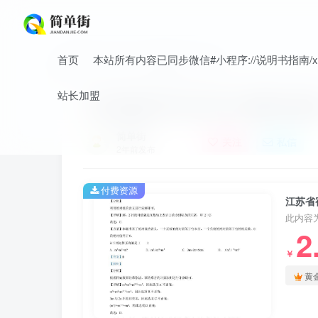
首页
本站所有内容已同步微信#小程序://说明书指南/xnO
首页
中考
中考真题
正文
站长加盟
江苏省宿迁市2020年中考数学试
简单街
关注
私信
2年前发布
付费资源
江苏省
此内容
2
￥
黄