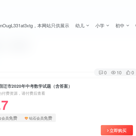
ugL331at3xtg，本网站只供展示
幼儿
小学
初中
题（含答案）
0
10
0
宿迁市2020年中考数学试题（含答案）
为付费资源，请付费后查看
.7
免费
免费
金会员
钻石会员
立即购买