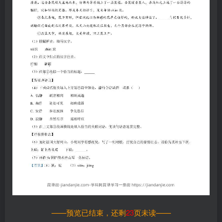
——预览已结束，还剩
23
页未读——