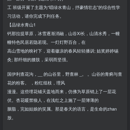
工 班级开展了主题为“唱绿水青山，抒豪情壮志”的综合性学
习活动，请你完成下列任务。
【品绿水青山1
钙那拉提草原，冰雪逐渐消融，山谷Xi长，山清水秀，一幢
幢特色民居若隐若现。一灯灯野百合，在
高山雪地的映衬下，迎着徽凉的春风轻轻播训; 姑奖婷婷锡
灸; 那纤细的腰肢，采弱而坚强。
国伊利查花沟，__ 的山谷里，野查林 _。 。山谷的青痢与查
花的粉客。 ，粉红组枝，理风
漫漫。这些埋花铺天盖地而来，仿佛为草原销上了一层花
伏。杏花暖禁狼人，在浅红之上施了一层簿薄的
胭脂，完如姑娘的笑属。那是春天的语言，是生命的zhan
放。