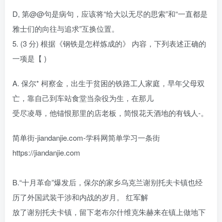
D, 第@@句是病句，应该将“给大以无尽的思索”和“一直都是
雅士们的向往与追求”互换位置。
5. (3 分) 根据《钢铁是怎样炼成的》 内容，下列表述正确的
一项是【 )
A. 保尔* 柯察金，出生于贫困的铁路工人家庭，早年父母双
亡，靠自己到车站食堂当杂役为生，在那儿
受尽凌辱，他锚恨那里的店老板，简恨花天酒地的有钱人-。
简单街-jiandanjie.com-学科网简单学习一条街
https://jiandanjie.com
B.“十月革命”爆发后，保尔的家乡乌克兰谢别托夫卡镇也经
历了外国武装干涉和内战的岁月。 红军解
放了谢别托夫卡镇，留下老布尔什维克朱赫来在镇上做地下