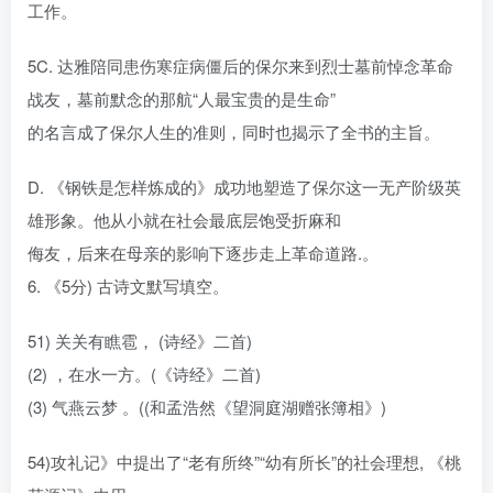
工作。
5C. 达雅陪同患伤寒症病僵后的保尔来到烈士墓前悼念革命
战友，墓前默念的那航“人最宝贵的是生命”
的名言成了保尔人生的准则，同时也揭示了全书的主旨。
D. 《钢铁是怎样炼成的》成功地塑造了保尔这一无产阶级英
雄形象。他从小就在社会最底层饱受折麻和
侮友，后来在母亲的影响下逐步走上革命道路.。
6. 《5分) 古诗文默写填空。
51) 关关有瞧雹， (诗经》二首)
(2) ，在水一方。(《诗经》二首)
(3) 气燕云梦 。((和孟浩然《望洞庭湖赠张簿相》)
54)攻礼记》中提出了“老有所终”“幼有所长”的社会理想, 《桃