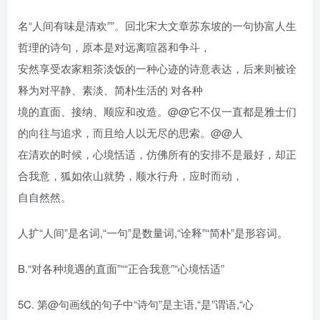
名“人间有味是清欢””。回北宋大文章苏东坡的一句协富人生
哲理的诗句，原本是对远离喧器和争斗，
安然享受农家粗茶淡饭的一种心迹的诗意表达，后来则被诠
释为对平静、素淡、简朴生活的 对各种
境的直面、接纳、顺应和改造。@@它不仅一直都是雅士们
的向往与追求，而且给人以无尽的思索。@@人
在清欢的时候，心境恬适，仿佛所有的安排不是最好，却正
合我意，狐如依山就势，顺水行舟，应时而动，
自自然然。
人扩“人间”是名词,“一句”是数量词,“诠释”“简朴”是形容词。
B.“对各种境遇的直面”““正合我意”“心境恬适”
5C. 第@句画线的句子中“诗句”是主语,“是”谓语,“心