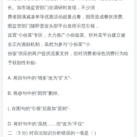
长。加市场监管部门在调研时发现，不少消
费者因满减凑单等优惠活动超量点餐，因而造成餐饮浪费。
图监管部门随即普促头部平台发挥示范引领，
设置“小份菜”专区，大力推广小份饭菜。轩外卖平台建立健
全正向激励机制，虽然为参与“小份菜”“小
份饭”供应的商户提供流量支持，但对消费者绿色消费行为给
予鼓励性补贴-
A. 将回句中的“增多”改为“扩大”-
B. 将@句中的“因而”删掉。
(. 在图句的“引领”后面加“原则”-
D. 将轩句中的“虽然……但”改为“不仅*
二 〈3 分) 对语法知识分析错误的一项是〈 )