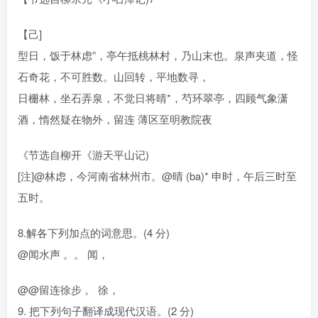
【己]
型日，饭于林虑”，亭午抵桃林村，乃山末也。泉声夹道，怪
石奇花，不可胜数。山回转，平地数寻，
日栅林，坐石弄泉，不觉日将晴*，芍环翠亭，四顾气象潇
酒，惰然疑在物外，留连 薄区至明教院夜
《节选自柳开《游天平山记)
[注]@林虑，今河南省林州市。@晴 (ba)* 申时，午后三时至
五时。
8.解各下列加点的词意思。(4 分)
@闻水声 。。 闻，
@@留连徐步 。 徐，
9. 把下列句子翻译成现代汉语。(2 分)