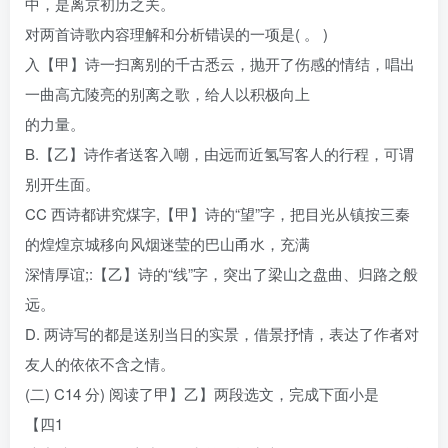
中，是离京初历之关。
对两首诗歌内容理解和分析错误的一项是( 。 )
入【甲】诗一扫离别的千古悉云，抛开了伤感的情结，唱出
一曲高亢陵亮的别离之歌，给人以积极向上
的力量。
B.【乙】诗作者送客入嘲，由远而近氢写客人的行程，可谓
别开生面。
CC 西诗都讲究煤字,【甲】诗的“望”字，把目光从镇按三秦
的煌煌京城移向风烟迷莹的巴山甬水，充满
深情厚谊;:【乙】诗的“线”字，突出了梁山之盘曲、归路之般
远。
D. 两诗写的都是送别当日的实景，借景抒情，表达了作者对
友人的依依不含之情。
(二) C14 分) 阅读了甲】乙】两段选文，完成下面小是
【四1