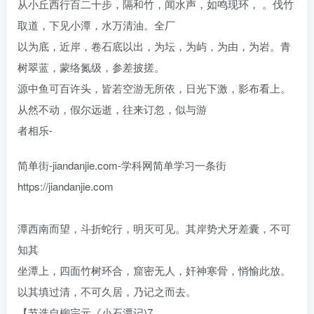
从小丘西行百二十步，隔和竹，闻水声，如鸣现环， 。伐竹
取道，下见小潭，水万清油。全厂
以为底，近岸，卷石底以出，为坛，为屿，为由，为岩。青
树翠蓝，蒙络氮级，参差披搓。
源中鱼可百许头，皆若空游无所依，日光下激，影布看上。
从然不动，假尔远逝，往来订忽，似与游
者相乐-
简单街-jiandanjie.com-学科网简单学习一条街
https://jiandanjie.com
潭西南而望，斗折蛇行，明灭可见。其岸势犬牙差囊，不可
知其
坐潭上，四面竹树环合，窟密无人，奸神寒骨，悄愉此放。
以其填过清，不可久居，乃记之而去。
【节选自柳宗元《小石潭记)7