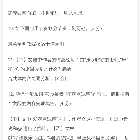
加潭西南而望，斗折蛇行，明灭可见。
10. 给下面句子节奏划分节奏，划两处。(2 分)
薄莆至明教院夜宿于连云阁
11.【甲】文段中作者的情感经历了由“乐”到“忧”的变化,“乐”
和“忧”的原因分别是什么? 请结
合共体内容简要分析。(2 分)
12. 游记一般采用“移步换景”和“定点观察”的写法。请根据两
个文段的内容完成填空。(4 分)
【甲】文中以“定点观察”为主，作者立足小石潭，对源中景
物和@ 进行了描绘。【乙】文中
以“移步换景”为主, 作者的游踪是: 早上从林里出发,@) ， 后