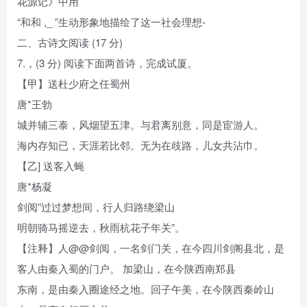
花源记》中用
“和和 ,_ ”生动形象地描绘了这一社会理想-
二、古诗文阅读 (17 分)
7.，(3 分) 阅读下面两首诗，完成试厦。
【甲】送杜少府之任蜀州
唐*王勃
城并辅三泰，风烟望五津。与君离别意，同是宦游人。
海内存知已，天涯若比邻。无为在歧路，儿女共沾巾。
【乙] 送客入蝇
唐*杨凝
剑阅”过过梦想间，行人归路绕梁山
明朝骑马摇逆去，秋雨杭花子年关”。
【注释】人@@剑阅，一名剑门关，在今四川剑阁县北，是
客人由秦入蜀的门户。 加梁山，在今陕西南郑县
东南，是由秦入圈途经之地。回子午美，在今陕西秦岭山