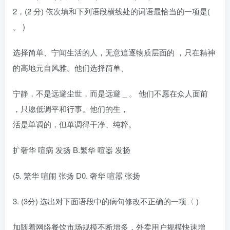
2，(2 分) 依次填和下列语段横线处的词语最恰当的一项是(
。 )
选择简单、宁闻生活的人，无意追逐物质层面的 ，只在精神
的高地元自风雅。他们选择简单、
宁静，不是远避尘世，而是远避 _ 。 他们不愿在众人面前
，只愿低调平和行事。他们的生，
活是单调的，但单调得干净、纯粹。
扩奢华 喧病 发扬 B.繁华 喧嚣 发扬
(5. 繁华 喧闹 张扬 D0. 奢华 喧嚣 张扬
3. (3分) 选出对下面语段中的病句修改不正确的一项〈 )
加随着网络餐饮市场规模不断增多，外卖用户规模快速增