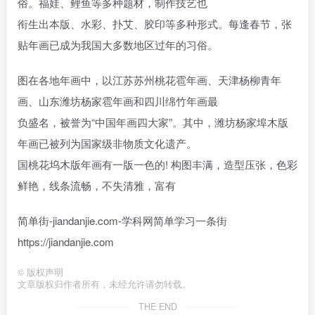
俗。福娃、鲤鱼等多种题材，制作技艺也
衔生出本版、水彩、扑艾、胶印等多种形式。每逢春节，张
贴年画已成为我国大多数地区过年的习俗。
图在各地年画中，以江苏苏州桃花雹年画、天津杨柳青年
画、山东潍坊杨家雹年画和四川绵竹年画最
负盛名，被誉为“中国年画四大家”。其中，潍坊杨家埠木版
年画已被列为国家级非物质文化遗产。
国桃花坞木版年画有一版一色的! 构图丰满，造型压张，色彩
鲜艳，线条流畅，不失清雅，富有
简单街-jiandanjie.com-学科网简单学习一条街
https://jiandanjie.com
©
版权声明
文章版权归作者所有，未经允许请勿转载。
THE END