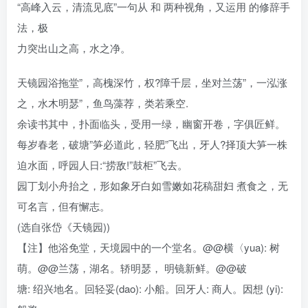
“高峰入云，清流见底”一句从 和 两种视角，又运用 的修辞手
法，极
力突出山之高，水之净。
天镜园浴拖堂”，高槐深竹，权?障千层，坐对兰荡”，一泓涨
之，水木明瑟”，鱼鸟藻荐，类若乘空.
余读书其中，扑面临头，受用一绿，幽窗开卷，字俱匠鲜。
每岁春老，破塘”笋必道此，轻肥”飞出，牙人?择顶大笋一株
迫水面，呼园人日:“捞敌!”鼓柜”飞去。
园丁划小舟抬之，形如象牙白如雪嫩如花稿甜妇 煮食之，无
可名言，但有懈志。
(选自张岱《天镜园))
【注】他浴免堂，天境园中的一个堂名。@@横〈yua): 树
萌。@@兰荡，湖名。轿明瑟， 明镜新鲜。@@破
塘: 绍兴地名。回轻妥(dao): 小船。回牙人: 商人。因想 (yi):