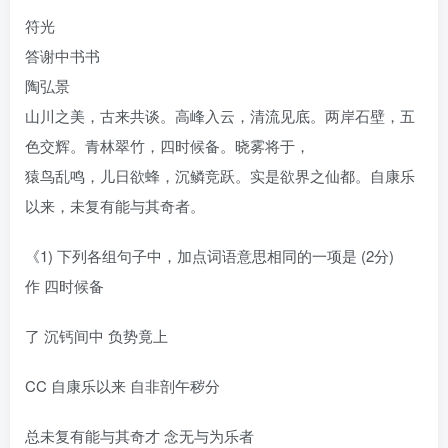
符光
答谢中书书
陶弘景
山川之美，古来共谈。高峰入云，清流见底。两岸石壁，五
色交辉。青林翠竹，四时候备。晓雾将于，
猿鸟乱鸣，儿日欲蜂，沉鳞竞跃。实是欲界之仙都。自康乐
以来，未复有能与其奇者。
《1) 下列各组句子中，加点词语意思相同的一项是 (2分)
作 四时候备
了 沉钙间中 负势竟上
CC 自康乐以来 自非剖午秽分
总未复有能与其奇才 念无与为乐者