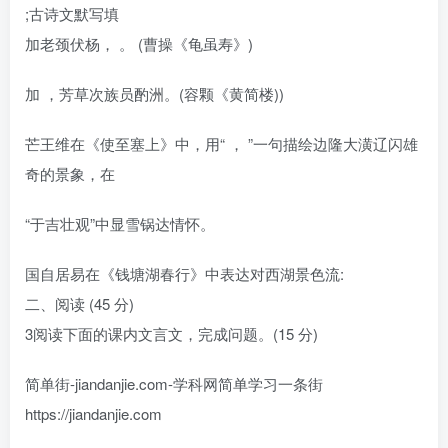
;古诗文默写填
加老颈伏杨， 。 (曹操《龟虽寿》)
加 ，芳草次族员酌洲。(容颗《黄简楼))
芒王维在《使至塞上》中，用“ ， ”一句描绘边隆大潢辽闪雄
奇的景象，在
“于吉壮观”中显雪锅达情怀。
国自居易在《钱塘湖春行》中表达对西湖景色流:
二、阅读 (45 分)
3阅读下面的课内文言文，完成问题。(15 分)
简单街-jiandanjie.com-学科网简单学习一条街
https://jiandanjie.com