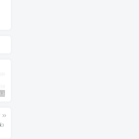
三年级英语上册Unit3FoodLesson2同步练习1（人教版一起点）
三年级语文下册9古诗三首
简单街-说明书指南学科网开放加盟，教育资源超蓝海赛道，做项目不如自己做平台站长加盟
篇
版）