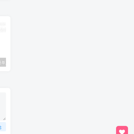
一年级数学下册单元测试-第四单元苏教版1
三年级数学上册第2课时认识克（苏教版）
论