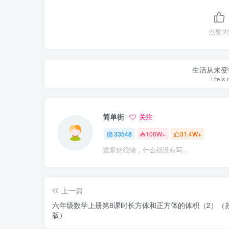
点赞
2
生活从未变
Life is
简单街
关注
33548
106W+
31.4W+
这家伙很懒，什么都没有写...
上一篇
六年级数学上册第8课时长方体和正方体的体积（2）（
版）