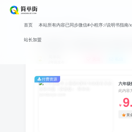
首页
本站所有内容已同步微信#小程序://说明书指南/xnO
首页
小学
小学数学
正文
站长加盟
六年级数学上册第9课时与纳税有
简单街
关注
私信
2年前发布
付费资源
六年级
此内容
9
￥
黄