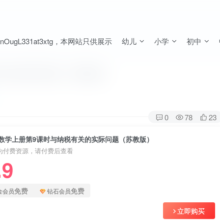
ugL331at3xtg，本网站只供展示
幼儿
小学
初中
关的实际问题（苏教版）
0
78
23
数学上册第9课时与纳税有关的实际问题（苏教版）
为付费资源，请付费后查看
.9
免费
免费
金会员
钻石会员
立即购买