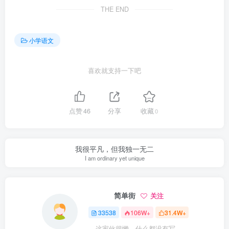
THE END
小学语文
喜欢就支持一下吧
点赞
46
分享
收藏
0
我很平凡，但我独一无二
I am ordinary yet unique
简单街
关注
33538
106W+
31.4W+
这家伙很懒，什么都没有写...