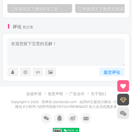
三年级语文下册9古诗三首
三年级语文下册类文阅
评论
抢沙发
提交评论
友链申请
免责声明
广告合作
关于我们
Copyright © 2025 ·
简单街-jiandanjie.com
· 由
Zibll主题
强力驱动.--打开
微信 #小程序://说明书指南/O5Y0unWlHkfab2D 加入会员优惠多多