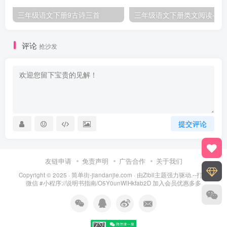
三年级语文下册9古诗三首
三年级语文下册类文阅
评论
抢沙发
提交评论
友链申请
免责声明
广告合作
关于我们
Copyright © 2025 ·
简单街-jiandanjie.com
· 由
Zibll主题
强力驱动.--打开
微信 #小程序://说明书指南/O5Y0unWlHkfab2D 加入会员优惠多多