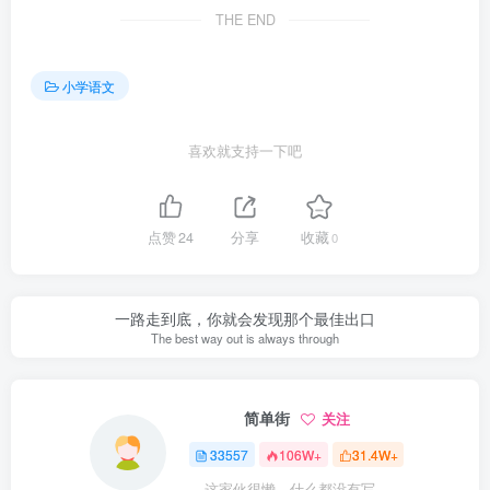
THE END
小学语文
喜欢就支持一下吧
点赞
24
分享
收藏
0
一路走到底，你就会发现那个最佳出口
The best way out is always through
简单街
关注
33557
106W+
31.4W+
这家伙很懒，什么都没有写...