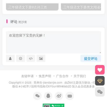
三年级语文下册9古诗三首
三年级语文下册类文阅
评论
抢沙发
提交评论
友链申请
免责声明
广告合作
关于我们
Copyright © 2025 ·
简单街-jiandanjie.com
· 由
Zibll主题
强力驱动.--打开
微信 #小程序://说明书指南/O5Y0unWlHkfab2D 加入会员优惠多多