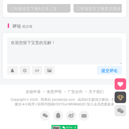
三年级语文下册9古诗三首
三年级语文下册类文阅
评论
抢沙发
提交评论
友链申请
免责声明
广告合作
关于我们
Copyright © 2025 ·
简单街-jiandanjie.com
· 由
Zibll主题
强力驱动.--打开
微信 #小程序://说明书指南/O5Y0unWlHkfab2D 加入会员优惠多多