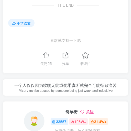
THE END
小学语文
喜欢就支持一下吧
点赞
25
分享
收藏
0
一个人仅仅因为软弱无能或优柔寡断就完全可能招致痛苦
Misery can be caused by someone being just weak and indecisive
简单街
关注
33557
106W+
31.4W+
这家伙很懒，什么都没有写...