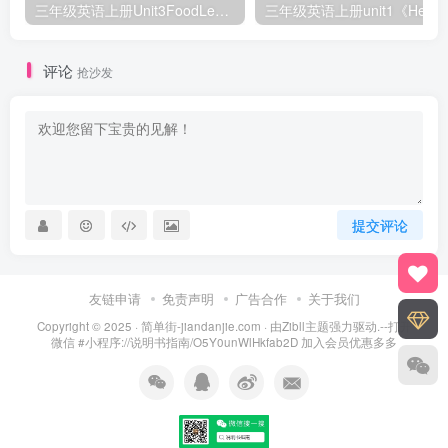
三年级英语上册Unit3FoodLesson2同步练习1（人教版一起点）
三年级英语上册unit1《Hello》
评论
抢沙发
提交评论
友链申请
免责声明
广告合作
关于我们
Copyright © 2025 ·
简单街-jiandanjie.com
· 由
Zibll主题
强力驱动.--打开
微信 #小程序://说明书指南/O5Y0unWlHkfab2D 加入会员优惠多多