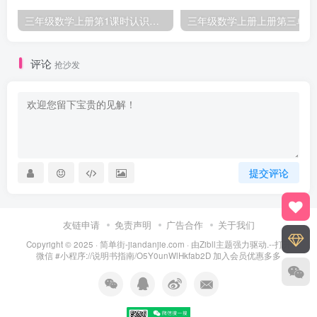
三年级数学上册第1课时认识千克（苏教版）
三
评论
抢沙发
提交评论
友链申请
免责声明
广告合作
关于我们
Copyright © 2025 ·
简单街-jiandanjie.com
· 由
Zibll主题
强力驱动.--打开
微信 #小程序://说明书指南/O5Y0unWlHkfab2D 加入会员优惠多多