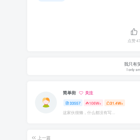
点赞
4
我只有
I only sm
简单街
关注
33557
106W+
31.4W+
这家伙很懒，什么都没有写...
上一篇