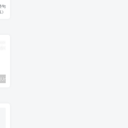
些句
点）
二年级英语上册Unit3习题第3课时（人教版一起点）
三年级英语上册Unit4WeloveanimalsPALettersandsounds练习（人教PEP）