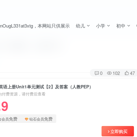
ugL331at3xtg，本网站只供展示
幼儿
小学
初中
2】及答案（人教PEP）
0
102
47
英语上册Unit1单元测试【2】及答案（人教PEP）
为付费资源，请付费后查看
.9
免费
免费
金会员
钻石会员
立即购买