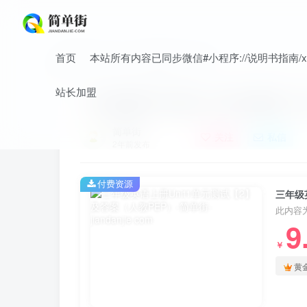
首页
本站所有内容已同步微信#小程序://说明书指南/xnO
首页
小学
小学英语
正文
站长加盟
三年级英语上册Unit1单元测试【
简单街
关注
私信
2年前发布
付费资源
三年级
此内容
9
￥
黄