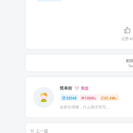
点赞
4
时
Tim
简单街
关注
33548
106W+
31.4W+
这家伙很懒，什么都没有写...
上一篇