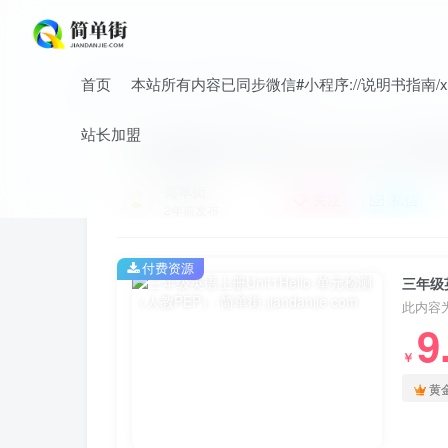
首页
本站所有内容已同步微信#小程序://说明书指南/xnO
首页
小学
小学英语
正文
站长加盟
三年级英语上册Unit1Hello-单
简单街
关注
私信
2年前发布
付费资源
三年级英
此内容
9
￥
黄