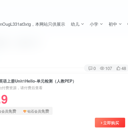
ugL331at3xtg，本网站只供展示
幼儿
小学
初中
元检测（人教PEP）
0
107
48
语上册Unit1Hello-单元检测（人教PEP）
为付费资源，请付费后查看
.9
免费
免费
金会员
钻石会员
立即购买