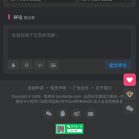
评论
抢沙发
提交评论
友链申请
免责声明
广告合作
关于我们
Copyright © 2025 ·
简单街-jiandanjie.com
· 由
Zibll主题
强力驱动.--打开
微信 #小程序://说明书指南/O5Y0unWlHkfab2D 加入会员优惠多多