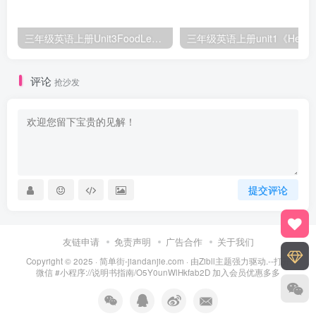
三年级英语上册Unit3FoodLesson2同步练习1（人教版一起点）
三年级英语上册unit1《Hello》
评论
抢沙发
提交评论
友链申请
免责声明
广告合作
关于我们
Copyright © 2025 ·
简单街-jiandanjie.com
· 由
Zibll主题
强力驱动.--打开
微信 #小程序://说明书指南/O5Y0unWlHkfab2D 加入会员优惠多多