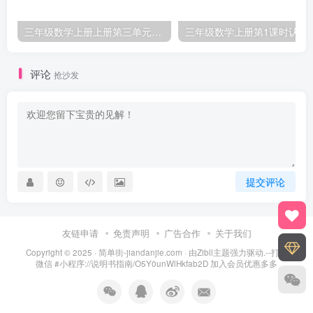
三年级数学上册上册第三单元《测量》练习题（人教版）
三年级数学上册第1课
评论
抢沙发
提交评论
友链申请
免责声明
广告合作
关于我们
Copyright © 2025 ·
简单街-jiandanjie.com
· 由
Zibll主题
强力驱动.--打开
微信 #小程序://说明书指南/O5Y0unWlHkfab2D 加入会员优惠多多