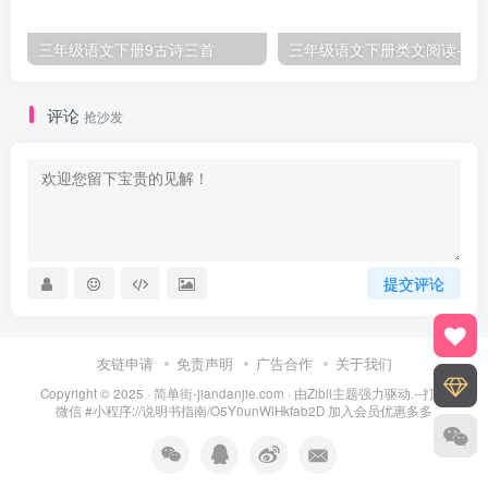
三年级语文下册9古诗三首
三年级语文下册类文阅
评论
抢沙发
提交评论
友链申请
免责声明
广告合作
关于我们
Copyright © 2025 ·
简单街-jiandanjie.com
· 由
Zibll主题
强力驱动.--打开
微信 #小程序://说明书指南/O5Y0unWlHkfab2D 加入会员优惠多多