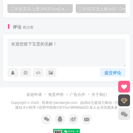
三年级英语上册Unit3FoodLesson2同步练习1（人教版一起点）
三年级英语上册unit1《Hello》
评论
抢沙发
提交评论
友链申请
免责声明
广告合作
关于我们
Copyright © 2025 ·
简单街-jiandanjie.com
· 由
Zibll主题
强力驱动.--打开
微信 #小程序://说明书指南/O5Y0unWlHkfab2D 加入会员优惠多多