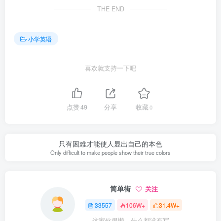
THE END
小学英语
喜欢就支持一下吧
点赞
49
分享
收藏
0
只有困难才能使人显出自己的本色
Only difficult to make people show their true colors
简单街
关注
33557
106W+
31.4W+
这家伙很懒，什么都没有写...