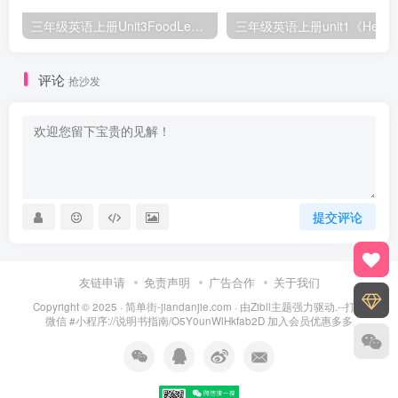
三年级英语上册Unit3FoodLesson2同步练习1（人教版一起点）
三年级英语上册unit1《Hello》
评论
抢沙发
提交评论
友链申请
免责声明
广告合作
关于我们
Copyright © 2025 ·
简单街-jiandanjie.com
· 由
Zibll主题
强力驱动.--打开
微信 #小程序://说明书指南/O5Y0unWlHkfab2D 加入会员优惠多多