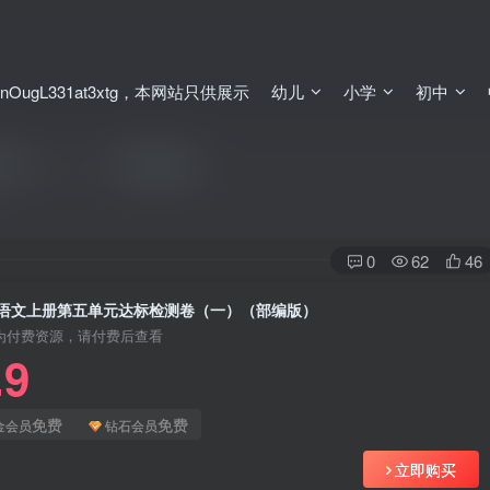
ugL331at3xtg，本网站只供展示
幼儿
小学
初中
卷（一）（部编版）
0
62
46
语文上册第五单元达标检测卷（一）（部编版）
为付费资源，请付费后查看
.9
免费
免费
金会员
钻石会员
立即购买