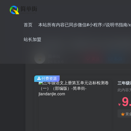
首页
本站所有内容已同步微信#小程序://说明书指南/xnO
首页
小学
小学语文
正文
站长加盟
三年级语文上册第五单元达标检测
简单街
关注
私信
2年前发布
付费资源
三年级
此内容
9
￥
黄