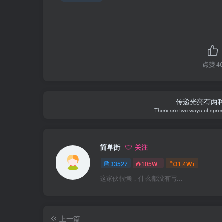
点赞
4
传递光亮有两
There are two ways of spreadi
简单街
关注
33527
105W+
31.4W+
这家伙很懒，什么都没有写...
上一篇