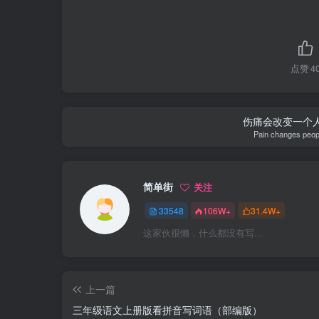
点赞
4
伤痛会改变一个
Pain changes peopl
简单街
关注
33548
106W+
31.4W+
这家伙很懒，什么都没有写...
上一篇
三年级语文上册版看拼音写词语（部编版）