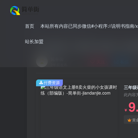
首页
本站所有内容已同步微信#小程序://说明书指南/xnO
首页
小学
小学语文
正文
站长加盟
三年级语文上册8卖火柴的小女孩
简单街
关注
私信
2年前发布
付费资源
三年级
此内容
9
￥
黄