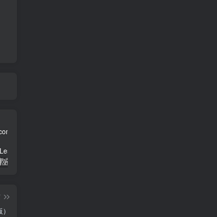
三年级英语上册Unit3FoodLesson2同步练习1（人教版一起点）
三年级语文下册9古诗三首
简单街-说明书指南学科网开放加盟，教育资源超蓝海赛道，做项目不如自己做平台站长加盟
篇
版）