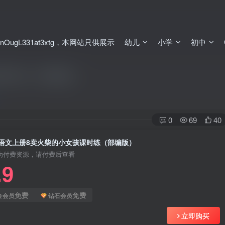
ugL331at3xtg，本网站只供展示
幼儿
小学
初中
课时练（部编版）
0
69
40
语文上册8卖火柴的小女孩课时练（部编版）
为付费资源，请付费后查看
.9
免费
免费
金会员
钻石会员
立即购买