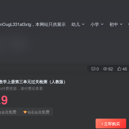
ugL331at3xtg，本网站只供展示
幼儿
小学
初中
（人教版）
0
82
46
数学上册第三单元过关检测（人教版）
为付费资源，请付费后查看
.9
免费
免费
金会员
钻石会员
立即购买