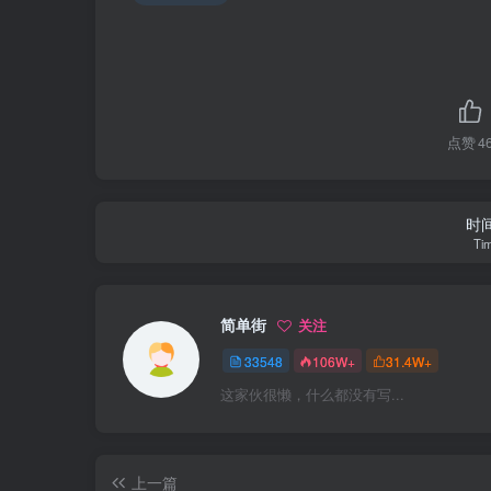
点赞
4
时
Tim
简单街
关注
33548
106W+
31.4W+
这家伙很懒，什么都没有写...
上一篇