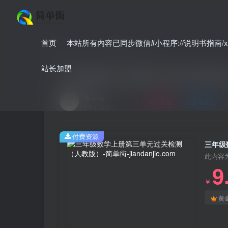
首页
本站所有内容已同步微信#小程序://说明书指南/xnO
首页
小学
小学数学
正文
站长加盟
三年级数学上册第三单元过关检测
简单街
关注
私信
2年前发布
付费资源
三年级
此内容
9
￥
黄