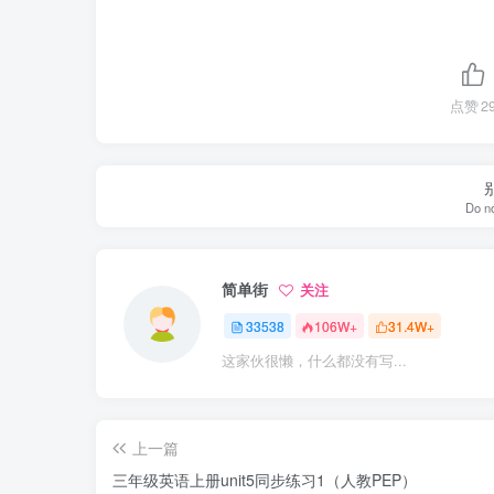
点赞
2
Do no
简单街
关注
33538
106W+
31.4W+
这家伙很懒，什么都没有写...
上一篇
三年级英语上册unit5同步练习1（人教PEP）