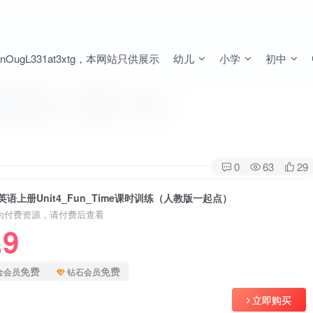
ugL331at3xtg，本网站只供展示
幼儿
小学
初中
ime课时训练（人教版一起点）
0
63
29
语上册Unit4_Fun_Time课时训练（人教版一起点）
为付费资源，请付费后查看
.9
免费
免费
金会员
钻石会员
立即购买