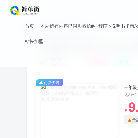
首页
本站所有内容已同步微信#小程序://说明书指南/xnO
首页
小学
小学英语
正文
站长加盟
三年级英语上册Unit4_Fun_T
简单街
关注
私信
2年前发布
付费资源
三年级英
此内容
9
￥
黄