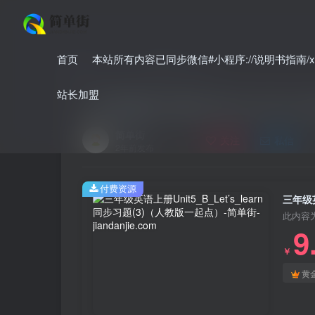
首页
本站所有内容已同步微信#小程序://说明书指南/xnO
首页
小学
小学英语
正文
站长加盟
三年级英语上册Unit5_B_Let’s
简单街
关注
私信
2年前发布
付费资源
三年级英
此内容
9
￥
黄