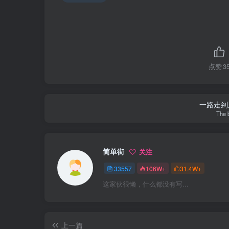
点赞
3
一路走到
The 
简单街
关注
33557
106W+
31.4W+
这家伙很懒，什么都没有写...
上一篇