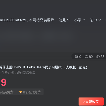
ugL331at3xtg，本网站只供展示
幼儿
小学
初中
_learn同步习题(3)（人教版一起点）
0
82
35
语上册Unit5_B_Let’s_learn同步习题(3)（人教版一起点）
为付费资源，请付费后查看
.9
免费
免费
金会员
钻石会员
立即购买