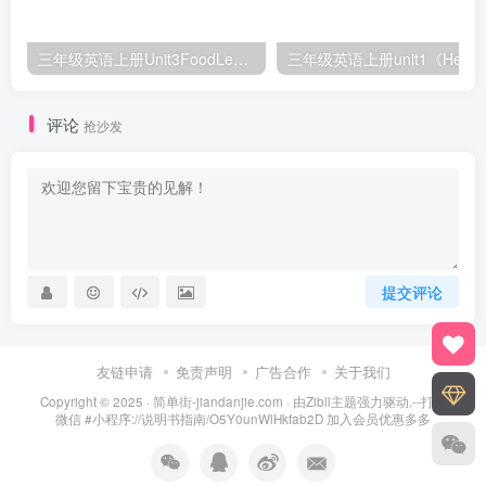
三年级英语上册Unit3FoodLesson2同步练习1（人教版一起点）
三年级英语上册unit1《Hello》
评论
抢沙发
提交评论
友链申请
免责声明
广告合作
关于我们
Copyright © 2025 ·
简单街-jiandanjie.com
· 由
Zibll主题
强力驱动.--打开
微信 #小程序://说明书指南/O5Y0unWlHkfab2D 加入会员优惠多多