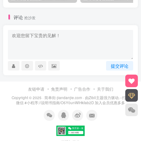
评论
抢沙发
提交评论
友链申请
免责声明
广告合作
关于我们
Copyright © 2025 ·
简单街-jiandanjie.com
· 由
Zibll主题
强力驱动.--打开
微信 #小程序://说明书指南/O5Y0unWlHkfab2D 加入会员优惠多多