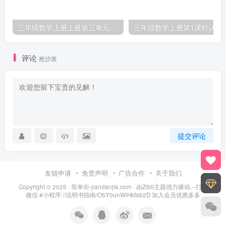
三年级数学上册上册第三单元《测量》练习题（人教版）
三年级数学上册第1课
评论
抢沙发
提交评论
友链申请
免责声明
广告合作
关于我们
Copyright © 2025 ·
简单街-jiandanjie.com
· 由
Zibll主题
强力驱动.--打开
微信 #小程序://说明书指南/O5Y0unWlHkfab2D 加入会员优惠多多