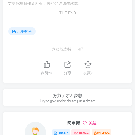
文章版权归作者所有，未经允许请勿转载。
THE END
小学数学
喜欢就支持一下吧
点赞
36
分享
收藏
0
努力了才叫梦想
I try to give up the dream just a dream
简单街
关注
33567
106W+
31.4W+