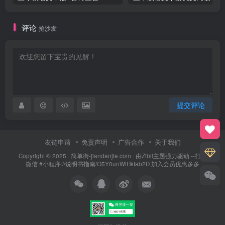
评论
抢沙发
提交评论
友链申请
免责声明
广告合作
关于我们
Copyright © 2025 ·
简单街-jiandanjie.com
· 由
Zibll主题
强力驱动.--打开
微信 #小程序://说明书指南/O5Y0unWlHkfab2D 加入会员优惠多多