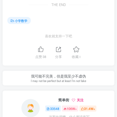
THE END
小学数学
喜欢就支持一下吧
点赞
38
分享
收藏
0
我可能不完美，但是我至少不虚伪
I may not be perfect but at least I’m not fake
简单街
关注
33548
106W+
31.4W+
这家伙很懒，什么都没有写...