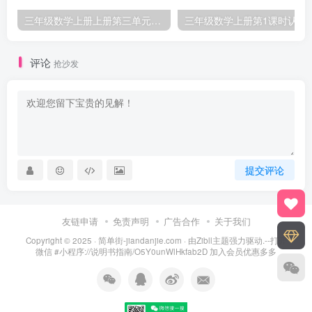
三年级数学上册上册第三单元《测量》练习题（人教版）
三年级数学上册第1课
评论
抢沙发
提交评论
友链申请
免责声明
广告合作
关于我们
Copyright © 2025 ·
简单街-jiandanjie.com
· 由
Zibll主题
强力驱动.--打开
微信 #小程序://说明书指南/O5Y0unWlHkfab2D 加入会员优惠多多