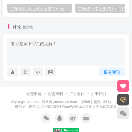
三年级数学上册上册第三单元《测量》练习题（人教版）
三年级数学上册第1课
评论
抢沙发
提交评论
友链申请
免责声明
广告合作
关于我们
Copyright © 2025 ·
简单街-jiandanjie.com
· 由
Zibll主题
强力驱动.--打开
微信 #小程序://说明书指南/O5Y0unWlHkfab2D 加入会员优惠多多