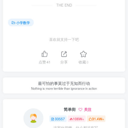
THE END
小学数学
喜欢就支持一下吧
点赞
41
分享
收藏
0
最可怕的事莫过于无知而行动
Nothing is more terrible than ignorance in action
简单街
关注
33557
106W+
31.4W+
这家伙很懒，什么都没有写...