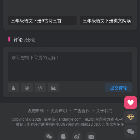
三年级语文下册9古诗三首
三年级语文下册类文阅
评论
抢沙发
提交评论
友链申请
免责声明
广告合作
关于我们
Copyright © 2025 ·
简单街-jiandanjie.com
· 由
Zibll主题
强力驱动.--打开
微信 #小程序://说明书指南/O5Y0unWlHkfab2D 加入会员优惠多多